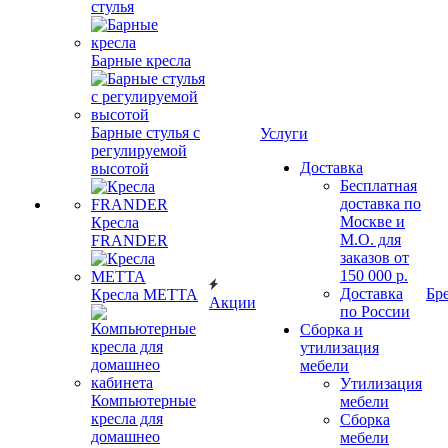
стулья
Барные кресла
Барные стулья с
Услуги
регулируемой
Доставка
высотой
Бесплатная
доставка по
Москве и
Кресла
М.О. для
FRANDER
заказов от
150 000 р.
Доставка
Бр
Кресла METTA
Акции
по России
Сборка и
утилизация
мебели
Утилизация
Компьютерные
мебели
кресла для
Сборка
домашнео
мебели