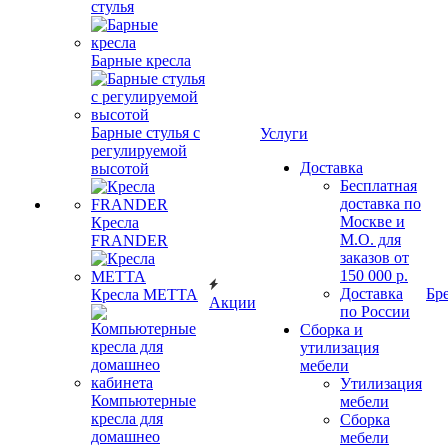
стулья
Барные кресла
Барные стулья с
Услуги
регулируемой
Доставка
высотой
Бесплатная
доставка по
Москве и
Кресла
М.О. для
FRANDER
заказов от
150 000 р.
Доставка
Бр
Кресла METTA
Акции
по России
Сборка и
утилизация
мебели
Утилизация
Компьютерные
мебели
кресла для
Сборка
домашнео
мебели