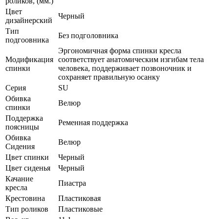
роликов, (мм.)
Цвет
Черный
дизайнерский
Тип
Без подголовника
подгоовника
Эргономичная форма спинки кресла
Модификация
соответствует анатомическим изгибам тела
спинки
человека, поддерживает позвоночник и
сохраняет правильную осанку
Серия
SU
Обивка
Велюр
спинки
Поддержка
Ременная поддержка
поясницы
Обивка
Велюр
Сидения
Цвет спинки
Черный
Цвет сиденья
Черный
Качание
Пиастра
кресла
Крестовина
Пластиковая
Тип роликов
Пластиковые