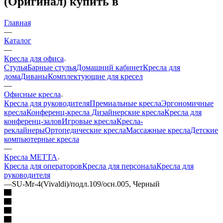
(Оригинал) купить в
Главная
—
Каталог
—
Кресла для офиса
Стулья
Барные стулья
Домашний кабинет
Кресла для
дома
Диваны
Комплектующие для кресел
—
Офисные кресла
Кресла для руководителя
Премиальные кресла
Эргономичные
кресла
Конференц-кресла
Дизайнерские кресла
Кресла для
конференц-залов
Игровые кресла
Кресла-
реклайнеры
Ортопедические кресла
Массажные кресла
Детские
компьютерные кресла
—
Кресла METTA
Кресла для операторов
Кресла для персонала
Кресла для
руководителя
—
SU-Mr-4(Vivaldi)/подл.109/осн.005, Черный