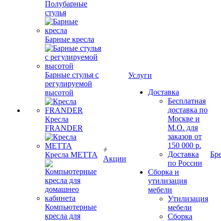
Полубарные
стулья
Барные кресла
Барные стулья с
Услуги
регулируемой
Доставка
высотой
Бесплатная
доставка по
Москве и
Кресла
М.О. для
FRANDER
заказов от
150 000 р.
Доставка
Бр
Кресла METTA
Акции
по России
Сборка и
утилизация
мебели
Утилизация
Компьютерные
мебели
кресла для
Сборка