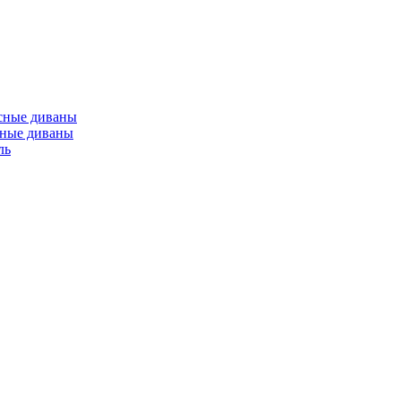
сные диваны
сные диваны
ль