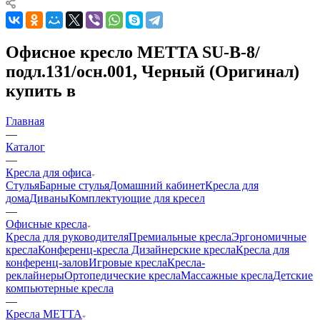
Офисное кресло METTA SU-B-8/
подл.131/осн.001, Черный (Оригинал)
купить в
Главная
—
Каталог
—
Кресла для офиса
Стулья
Барные стулья
Домашний кабинет
Кресла для
дома
Диваны
Комплектующие для кресел
—
Офисные кресла
Кресла для руководителя
Премиальные кресла
Эргономичные
кресла
Конференц-кресла
Дизайнерские кресла
Кресла для
конференц-залов
Игровые кресла
Кресла-
реклайнеры
Ортопедические кресла
Массажные кресла
Детские
компьютерные кресла
—
Кресла METTA