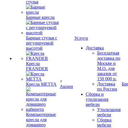
стулья
Барные кресла
Барные стулья с
Услуги
регулируемой
Доставка
высотой
Бесплатная
доставка по
Москве и
Кресла
М.О. для
FRANDER
заказов от
150 000 р.
Доставка
Бр
Кресла METTA
Акции
по России
Сборка и
утилизация
мебели
Утилизация
Компьютерные
мебели
кресла для
Сборка
домашнео
мебели