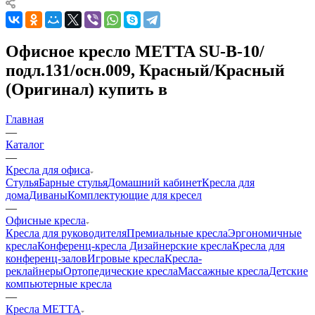
Офисное кресло METTA SU-B-10/
подл.131/осн.009, Красный/Красный
(Оригинал) купить в
Главная
—
Каталог
—
Кресла для офиса
Стулья
Барные стулья
Домашний кабинет
Кресла для
дома
Диваны
Комплектующие для кресел
—
Офисные кресла
Кресла для руководителя
Премиальные кресла
Эргономичные
кресла
Конференц-кресла
Дизайнерские кресла
Кресла для
конференц-залов
Игровые кресла
Кресла-
реклайнеры
Ортопедические кресла
Массажные кресла
Детские
компьютерные кресла
—
Кресла METTA