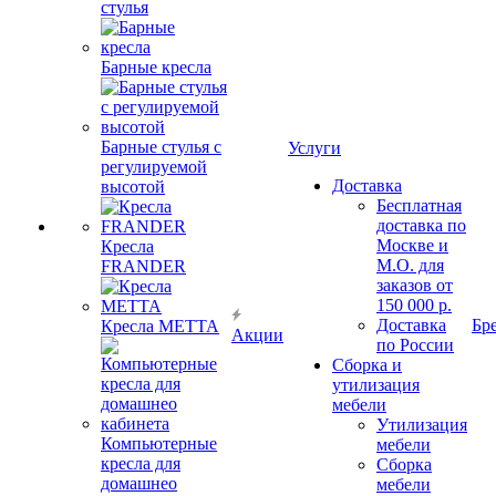
стулья
Барные кресла
Барные стулья с
Услуги
регулируемой
Доставка
высотой
Бесплатная
доставка по
Москве и
Кресла
М.О. для
FRANDER
заказов от
150 000 р.
Доставка
Бр
Кресла METTA
Акции
по России
Сборка и
утилизация
мебели
Утилизация
Компьютерные
мебели
кресла для
Сборка
домашнео
мебели