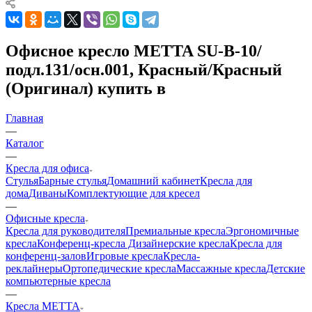
Офисное кресло METTA SU-B-10/
подл.131/осн.001, Красный/Красный
(Оригинал) купить в
Главная
—
Каталог
—
Кресла для офиса
Стулья
Барные стулья
Домашний кабинет
Кресла для
дома
Диваны
Комплектующие для кресел
—
Офисные кресла
Кресла для руководителя
Премиальные кресла
Эргономичные
кресла
Конференц-кресла
Дизайнерские кресла
Кресла для
конференц-залов
Игровые кресла
Кресла-
реклайнеры
Ортопедические кресла
Массажные кресла
Детские
компьютерные кресла
—
Кресла METTA