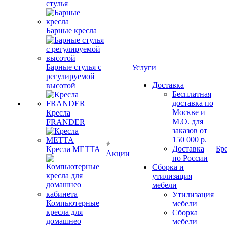
стулья
Барные кресла
Барные стулья с
Услуги
регулируемой
Доставка
высотой
Бесплатная
доставка по
Москве и
Кресла
М.О. для
FRANDER
заказов от
150 000 р.
Доставка
Бр
Кресла METTA
Акции
по России
Сборка и
утилизация
мебели
Утилизация
Компьютерные
мебели
кресла для
Сборка
домашнео
мебели