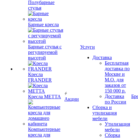
Полубарные
стулья
Барные кресла
Барные стулья с
Услуги
регулируемой
Доставка
высотой
Бесплатная
доставка по
Москве и
Кресла
М.О. для
FRANDER
заказов от
150 000 р.
Доставка
Бр
Кресла METTA
Акции
по России
Сборка и
утилизация
мебели
Утилизация
Компьютерные
мебели
кресла для
Сборка