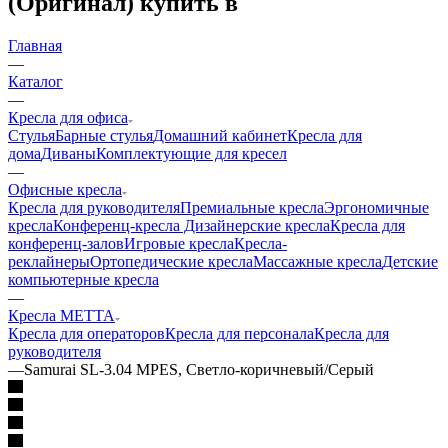
(Оригинал) купить в
Главная
—
Каталог
—
Кресла для офиса
Стулья
Барные стулья
Домашний кабинет
Кресла для
дома
Диваны
Комплектующие для кресел
—
Офисные кресла
Кресла для руководителя
Премиальные кресла
Эргономичные
кресла
Конференц-кресла
Дизайнерские кресла
Кресла для
конференц-залов
Игровые кресла
Кресла-
реклайнеры
Ортопедические кресла
Массажные кресла
Детские
компьютерные кресла
—
Кресла METTA
Кресла для операторов
Кресла для персонала
Кресла для
руководителя
—
Samurai SL-3.04 MPES, Светло-коричневый/Серый