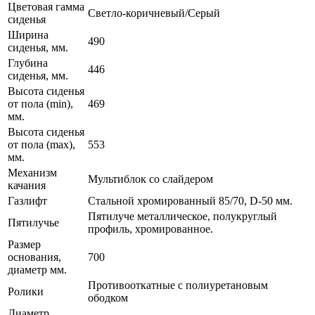
Цветовая гамма
Светло-коричневый/Серый
сиденья
Ширина
490
сиденья, мм.
Глубина
446
сиденья, мм.
Высота сиденья
от пола (min),
469
мм.
Высота сиденья
от пола (mах),
553
мм.
Механизм
Мультиблок со слайдером
качания
Газлифт
Стальной хромированный 85/70, D-50 мм.
Пятилуче металлическое, полукруглый
Пятилучье
профиль, хромированное.
Размер
основания,
700
диаметр мм.
Противооткатные с полиуретановым
Ролики
ободком
Диаметр