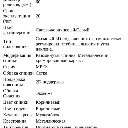
60
роликов, (мм.)
Срок
эксплуатации,
20
(лет)
Цвет
Светло-коричневый/Серый
дизайнерский
Съемный 3D подголовник с возможностью
Тип
регулировки глубины, высоты и угла
подгоовника
наклона.
Модификация
Разомкнутая спинка. Металлический
спинки
хромированный каркас.
Серия
MPES
Обивка спинки
Сетка
Поддержка
2D поддержка
поясницы
Обивка
Экокожа
Сидения
Цвет спинки
Коричневый
Цвет сиденья
Коричневый
Качание кресла
Мультиблок
Крестовина
Металлическая
Тип роликов
Противооткатные - полиуретан