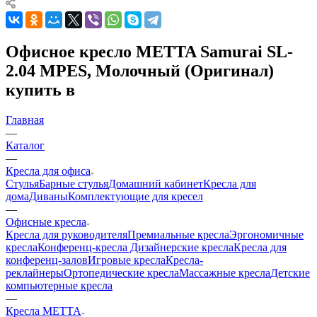
Офисное кресло METTA Samurai SL-
2.04 MPES, Молочный (Оригинал)
купить в
Главная
—
Каталог
—
Кресла для офиса
Стулья
Барные стулья
Домашний кабинет
Кресла для
дома
Диваны
Комплектующие для кресел
—
Офисные кресла
Кресла для руководителя
Премиальные кресла
Эргономичные
кресла
Конференц-кресла
Дизайнерские кресла
Кресла для
конференц-залов
Игровые кресла
Кресла-
реклайнеры
Ортопедические кресла
Массажные кресла
Детские
компьютерные кресла
—
Кресла METTA