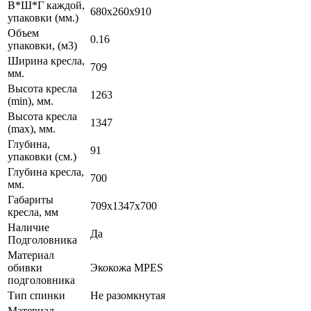
В*Ш*Г каждой,
680x260x910
упаковки (мм.)
Объем
0.16
упаковки, (м3)
Ширина кресла,
709
мм.
Высота кресла
1263
(min), мм.
Высота кресла
1347
(max), мм.
Глубина,
91
упаковки (см.)
Глубина кресла,
700
мм.
Габариты
709x1347x700
кресла, мм
Наличие
Да
Подголовника
Материал
обивки
Экокожа MPES
подголовника
Тип спинки
Не разомкнутая
Материал