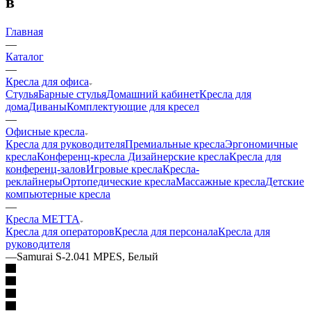
в
Главная
—
Каталог
—
Кресла для офиса
Стулья
Барные стулья
Домашний кабинет
Кресла для
дома
Диваны
Комплектующие для кресел
—
Офисные кресла
Кресла для руководителя
Премиальные кресла
Эргономичные
кресла
Конференц-кресла
Дизайнерские кресла
Кресла для
конференц-залов
Игровые кресла
Кресла-
реклайнеры
Ортопедические кресла
Массажные кресла
Детские
компьютерные кресла
—
Кресла METTA
Кресла для операторов
Кресла для персонала
Кресла для
руководителя
—
Samurai S-2.041 MPES, Белый