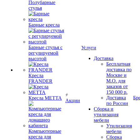
Полубарные
стулья
Барные кресла
Барные стулья с
Услуги
регулируемой
Доставка
высотой
Бесплатная
доставка по
Москве и
Кресла
М.О. для
FRANDER
заказов от
150 000 р.
Доставка
Бр
Кресла METTA
Акции
по России
Сборка и
утилизация
мебели
Утилизация
Компьютерные
мебели
кресла для
Сборка