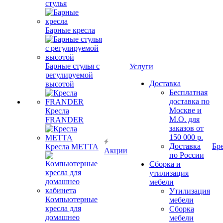
стулья
Барные кресла
Барные стулья с
Услуги
регулируемой
Доставка
высотой
Бесплатная
доставка по
Москве и
Кресла
М.О. для
FRANDER
заказов от
150 000 р.
Доставка
Бр
Кресла METTA
Акции
по России
Сборка и
утилизация
мебели
Утилизация
Компьютерные
мебели
кресла для
Сборка
домашнео
мебели