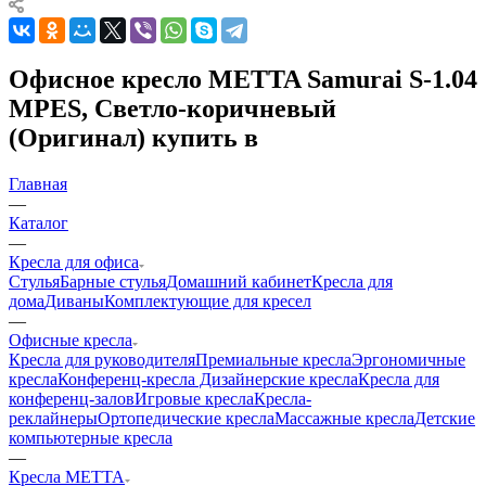
Офисное кресло METTA Samurai S-1.04
MPES, Светло-коричневый
(Оригинал) купить в
Главная
—
Каталог
—
Кресла для офиса
Стулья
Барные стулья
Домашний кабинет
Кресла для
дома
Диваны
Комплектующие для кресел
—
Офисные кресла
Кресла для руководителя
Премиальные кресла
Эргономичные
кресла
Конференц-кресла
Дизайнерские кресла
Кресла для
конференц-залов
Игровые кресла
Кресла-
реклайнеры
Ортопедические кресла
Массажные кресла
Детские
компьютерные кресла
—
Кресла METTA