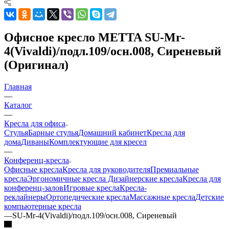
Офисное кресло METTA SU-Mr-
4(Vivaldi)/подл.109/осн.008, Сиреневый
(Оригинал)
Главная
—
Каталог
—
Кресла для офиса
Стулья
Барные стулья
Домашний кабинет
Кресла для
дома
Диваны
Комплектующие для кресел
—
Конференц-кресла
Офисные кресла
Кресла для руководителя
Премиальные
кресла
Эргономичные кресла
Дизайнерские кресла
Кресла для
конференц-залов
Игровые кресла
Кресла-
реклайнеры
Ортопедические кресла
Массажные кресла
Детские
компьютерные кресла
—
SU-Mr-4(Vivaldi)/подл.109/осн.008, Сиреневый