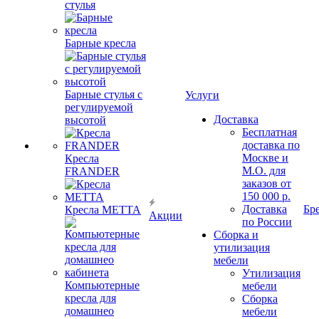
стулья
Барные кресла
Барные стулья с
Услуги
регулируемой
Доставка
высотой
Бесплатная
доставка по
Москве и
Кресла
М.О. для
FRANDER
заказов от
150 000 р.
Доставка
Бр
Кресла METTA
Акции
по России
Сборка и
утилизация
мебели
Утилизация
Компьютерные
мебели
кресла для
Сборка
домашнео
мебели