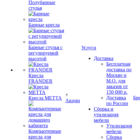
Полубарные
стулья
Барные кресла
Барные стулья с
Услуги
регулируемой
Доставка
высотой
Бесплатная
доставка по
Москве и
Кресла
М.О. для
FRANDER
заказов от
150 000 р.
Доставка
Бр
Кресла METTA
Акции
по России
Сборка и
утилизация
мебели
Утилизация
Компьютерные
мебели
кресла для
Сборка