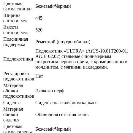
Цветовая
Бежевый/Черный
гамма спинки
Ширина
445
спинки, мм.
Высота
520
спинки, мм.
Поясничная
Ременной (внутри обивки)
поддержка
Подлокотник «ULTRA» (ArUS-10.01T200-01,
ArUF-02.02) стальные с полимерным
Подлокотники
покрытием черного цвета, c хромированным
молдингом, с мягкими накладками.
Регулировка
Нет
подлокотников
Материал
обивки
Экокожа перф
подлокотников
Сиденье
Сиденье на сталярном каркасе.
Материал
обивки
Обивочная сетчатая ткань
сиденья
Цветовая
Бежевый/Черный
гамма сиденья