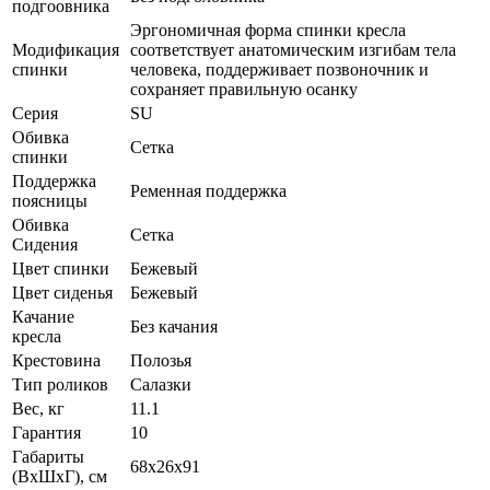
подгоовника
Эргономичная форма спинки кресла
Модификация
соответствует анатомическим изгибам тела
спинки
человека, поддерживает позвоночник и
сохраняет правильную осанку
Серия
SU
Обивка
Сетка
спинки
Поддержка
Ременная поддержка
поясницы
Обивка
Сетка
Сидения
Цвет спинки
Бежевый
Цвет сиденья
Бежевый
Качание
Без качания
кресла
Крестовина
Полозья
Тип роликов
Салазки
Вес, кг
11.1
Гарантия
10
Габариты
68x26x91
(ВхШхГ), см