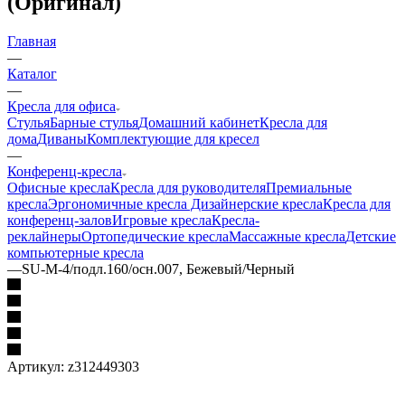
(Оригинал)
Главная
—
Каталог
—
Кресла для офиса
Стулья
Барные стулья
Домашний кабинет
Кресла для
дома
Диваны
Комплектующие для кресел
—
Конференц-кресла
Офисные кресла
Кресла для руководителя
Премиальные
кресла
Эргономичные кресла
Дизайнерские кресла
Кресла для
конференц-залов
Игровые кресла
Кресла-
реклайнеры
Ортопедические кресла
Массажные кресла
Детские
компьютерные кресла
—
SU-M-4/подл.160/осн.007, Бежевый/Черный
Артикул:
z312449303